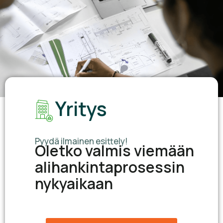
Yritys
Pyydä ilmainen esittely!
Oletko valmis viemään
alihankintaprosessin
nykyaikaan