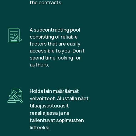
the contracts.
A subcontracting pool
consisting of reliable
factors that are easily
accessible to you. Don’t
spend time looking for
authors.
Hoida lain määräämät
velvoitteet. Alustalla näet
tilaajavastuuasit
reaaliajassa ja ne
tallentuvat sopimusten
liitteeksi.