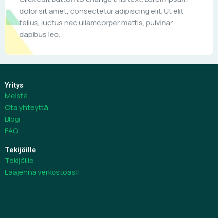
Yritys
Meistä
Ota yhteyttä
Blogi
FAQ
Tekijöille
Tekijöille
Laajenna verkostoasi!