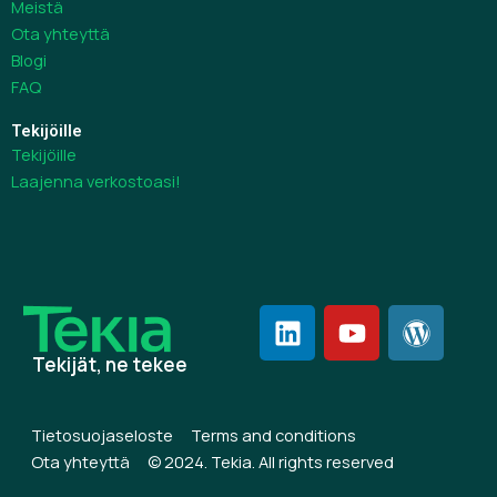
Meistä
Ota yhteyttä
Blogi
FAQ
Tekijöille
Tekijöille
Laajenna verkostoasi!
L
Y
W
i
o
o
Tekijät, ne tekee
n
u
r
k
t
d
e
u
p
Tietosuojaseloste
Terms and conditions
d
b
r
Ota yhteyttä
© 2024. Tekia. All rights reserved
i
e
e