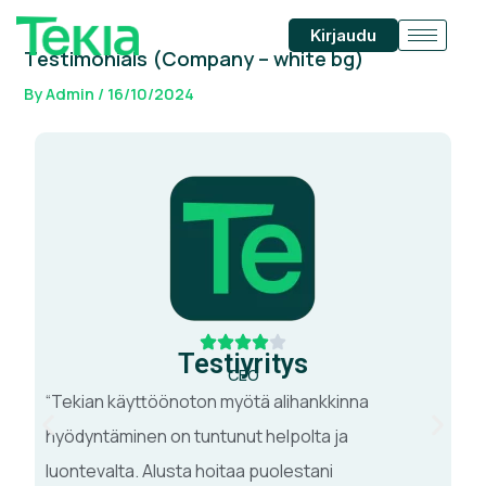
Skip
Post
Kirjaudu
to
navigation
Testimonials (Company – white bg)
content
By
Admin
/
16/10/2024
Testiyritys
CEO
“Tekian käyttöönoton myötä alihankkinna
“O
hyödyntäminen on tuntunut helpolta ja
Tek
luontevalta. Alusta hoitaa puolestani
Tek