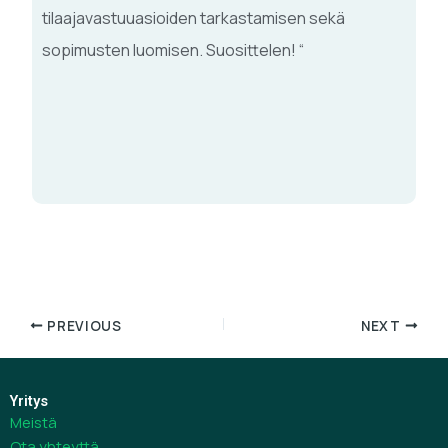
tilaajavastuuasioiden tarkastamisen sekä
ali
sopimusten luomisen. Suosittelen! “
ain
sa
vä
sek
ali
PREVIOUS
NEXT
Yritys
Meistä
Ota yhteyttä