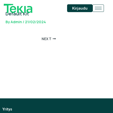
Skip
Post
Kirjaudu
to
navigation
Default Kit
content
By
Admin
/
21/02/2024
NEXT
Yritys