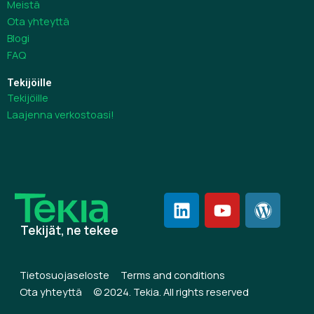
Meistä
Ota yhteyttä
Blogi
FAQ
Tekijöille
Tekijöille
Laajenna verkostoasi!
L
Y
W
i
o
o
Tekijät, ne tekee
n
u
r
k
t
d
e
u
p
Tietosuojaseloste
Terms and conditions
d
b
r
Ota yhteyttä
© 2024. Tekia. All rights reserved
i
e
e